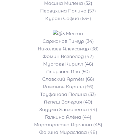
Масина Милена (52)
Первухина Полина (57)
Кураш София (63+)
3 Место
Саржанов Тимур (34)
Николаев Александр (38)
Фомин Всеволод (42)
Мургаев Кирилл (46)
Алирзаев Али (50)
Славский Артём (66)
Романов Кирилл (66)
Труфанова Полина (33)
Лепеш Валерия (40)
Задума Елизавета (44)
Галкина Алёна (44)
Мартиросова Аделина (48)
Фокина Мираслава (48)