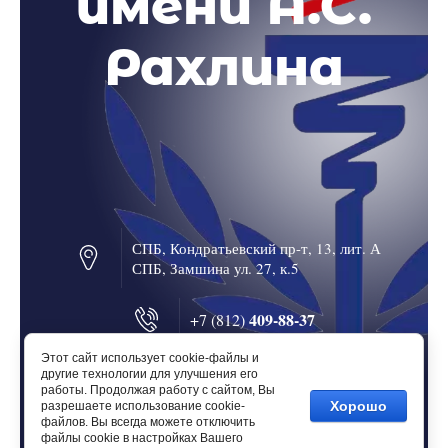
имени А.С.
Рахлина
СПБ, Кондратьевский пр-т, 13, лит. А
СПБ, Замшина ул. 27, к.5
409-88-37
+7 (812)
Этот сайт использует cookie-файлы и
Copyright © 2024 - 2026
другие технологии для улучшения его
centr-judo@mail.ru
E-mail:
работы. Продолжая работу с сайтом, Вы
Хорошо
разрешаете использование cookie-
файлов. Вы всегда можете отключить
Megagroup.ru
файлы cookie в настройках Вашего