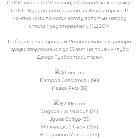
СШОР имени А.С.Рахлина, «Олимпийских надежд»,
СШОР Курортного района из Зеленогорска. А
чемпионами по количеству золотых наград
стали представители КШВСМ.
Победители и призёры Регионального турнира
среди спортсменов до 13 лет на призы «Клуба
Дзюдо Турбостроитель»
1 место
Петров Севастьян (66)
Левко Яна (36)
2 Место
Сидоренко Михаил (34)
Идиев Сабур (50)
Мазовецкий Иван (66+)
Бродинова Милана (44)