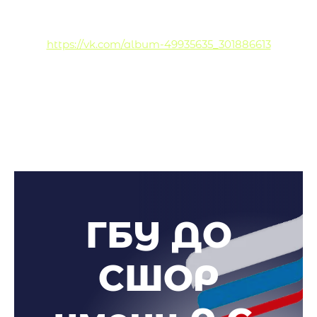
https://vk.com/album-49935635_301886613
ГБУ ДО
СШОР