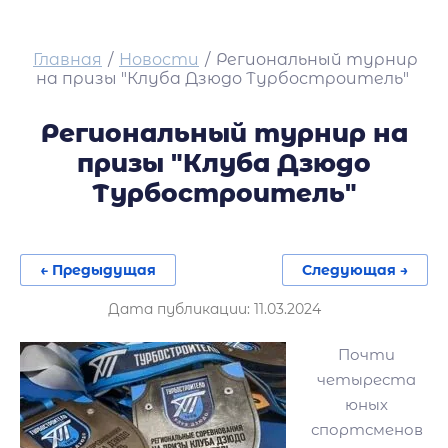
Главная
/
Новости
/
Региональный турнир
на призы "Клуба Дзюдо Турбостроитель"
Региональный турнир на
призы "Клуба Дзюдо
Турбостроитель"
← Предыдущая
Следующая →
Дата публикации: 11.03.2024
Почти
четыреста
юных
спортсменов